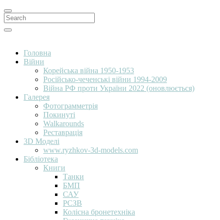
Search
for:
Search
Головна
Війни
Корейська війна 1950-1953
Російсько-чеченські війни 1994-2009
Війна РФ проти України 2022 (оновлюється)
Галерея
Фотограмметрія
Покинуті
Walkarounds
Реставрація
3D Моделі
www.ryzhkov-3d-models.com
Бібліотека
Книги
Танки
БМП
САУ
РСЗВ
Колісна бронетехніка