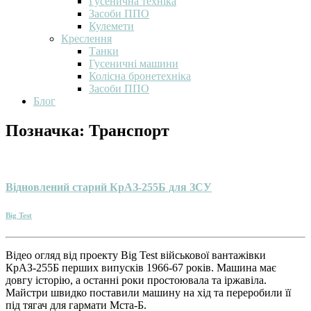
Гусенична техніка
Засоби ППО
Кулемети
Креслення
Танки
Гусеничні машини
Колісна бронетехніка
Засоби ППО
Блог
Позначка:
Транспорт
Відновлений старий КрАЗ-255Б для ЗСУ
Big Test
Відео огляд від проекту Big Test військової вантажівки
КрАЗ-255Б перших випусків 1966-67 років. Машина має
довгу історію, а останні роки простоювала та іржавіла.
Майстри швидко поставили машину на хід та переробили її
під тягач для гармати Мста-Б.