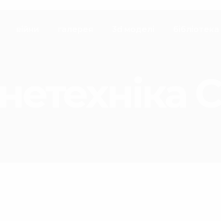
війни
галерея
3d моделі
бібліотека
нетехніка 