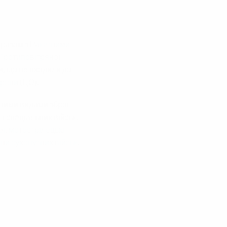
разом з
Ракетними
Протиповітряної
ми, що не входили до
орони
(ЦО).
йними видами зброї
 і спеціальних військ.
ія
,
мотострілецькі
ни сухопутних військ
.