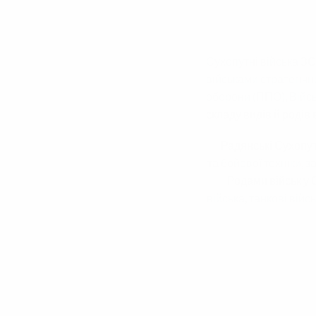
Сухопутні війська
ЗС 
військами стратегіч
оборони (ППО)
,
Війс
складу видів й родів 
Радянські Сухопут
та
бойової техніки
, 
Родами військ у
війська
,
танкові війс