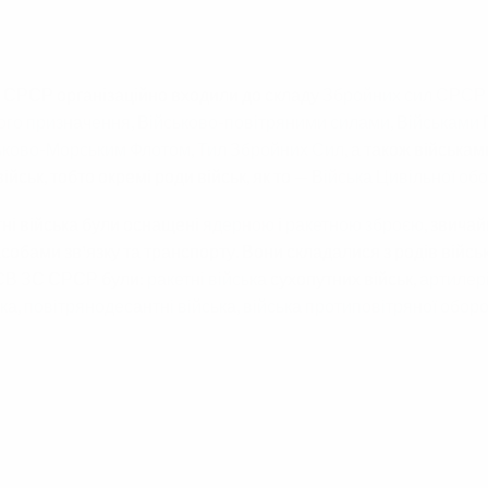
СРСР організаційно входили до складу
Збройних сил СРСР
ного призначення
,
Військово-повітряними силами
,
Військами 
ьково-Морським Флотом
,
Тил Збройних Сил
, а також війська
військ, тобто окремі роди військ, як то —
Війська Цивільної об
ні війська були оснащені
ядерною
і
ракетною зброєю
, звича
засобами зв'язку та транспорту. Вони складалися з родів військ
 СВ ЗС СРСР були:
ракетні війська
сухопутних військ,
артилер
ька
,
повітрянодесантні війська
,
війська протиповітряної оборо