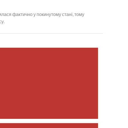
дилася фактично у покинутому стані, тому
су.