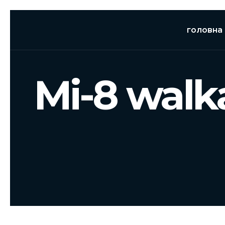
головна
Мі-8 walk