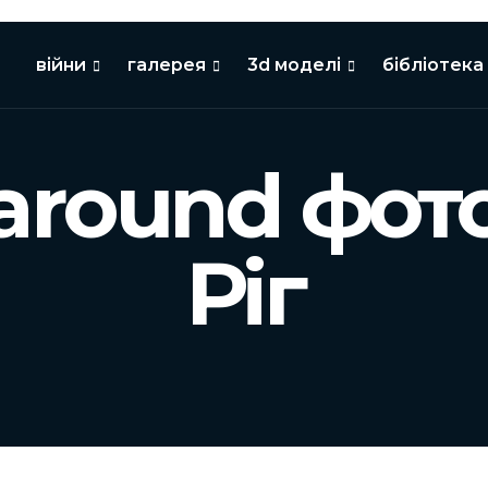
війни
галерея
3d моделі
бібліотека
around фот
Ріг