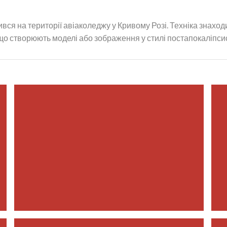
ився на території авіаколеджу у Кривому Розі. Техніка знахо
що створюють моделі або зображення у стилі постапокаліпси