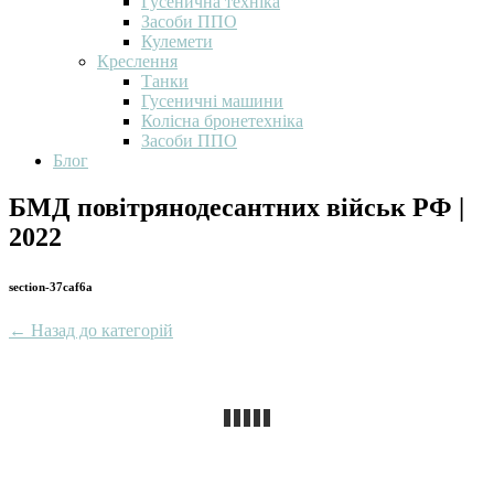
Гусенична техніка
Засоби ППО
Кулемети
Креслення
Танки
Гусеничні машини
Колісна бронетехніка
Засоби ППО
Блог
БМД повітрянодесантних військ РФ |
2022
section-37caf6a
← Назад до категорій