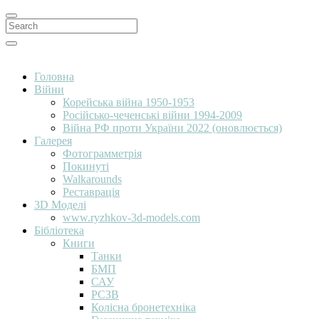
Search
for:
Search
Головна
Війни
Корейська війна 1950-1953
Російсько-чеченські війни 1994-2009
Війна РФ проти України 2022 (оновлюється)
Галерея
Фотограмметрія
Покинуті
Walkarounds
Реставрація
3D Моделі
www.ryzhkov-3d-models.com
Бібліотека
Книги
Танки
БМП
САУ
РСЗВ
Колісна бронетехніка